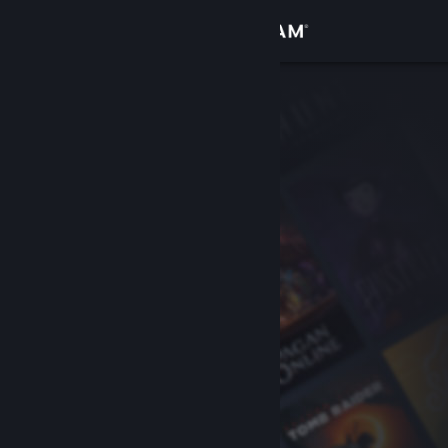
Iniciar sessão
Loja
Comunidade
Sobre
Suporte
Alterar idioma
Baixe o aplicativo móvel do Steam
Ver versão para computadores