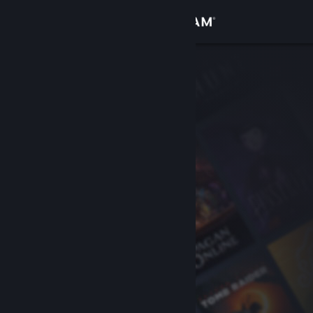
Iniciar sessão
Loja
Comunidade
Sobre
Suporte
Alterar idioma
Baixe o aplicativo móvel do Steam
Ver versão para computadores