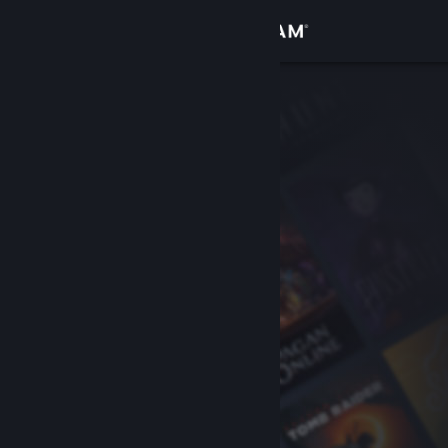
Iniciar sessão
Loja
Comunidade
Sobre
Suporte
Alterar idioma
Baixe o aplicativo móvel do Steam
Ver versão para computadores