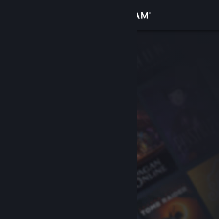
Iniciar sessão
Loja
Comunidade
Sobre
Suporte
Alterar idioma
Baixe o aplicativo móvel do Steam
Ver versão para computadores