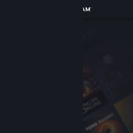
Iniciar sessão
Loja
Comunidade
Sobre
Suporte
Alterar idioma
Baixe o aplicativo móvel do Steam
Ver versão para computadores