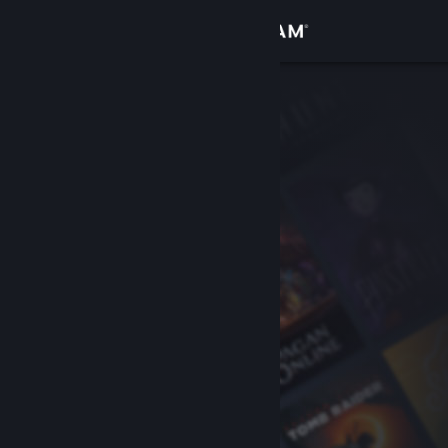
Iniciar sessão
Loja
Comunidade
Sobre
Suporte
Alterar idioma
Baixe o aplicativo móvel do Steam
Ver versão para computadores