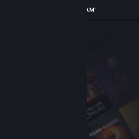
Iniciar sessão
Loja
Comunidade
Sobre
Suporte
Alterar idioma
Baixe o aplicativo móvel do Steam
Ver versão para computadores