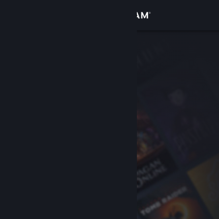
Iniciar sessão
Loja
Comunidade
Sobre
Suporte
Alterar idioma
Baixe o aplicativo móvel do Steam
Ver versão para computadores