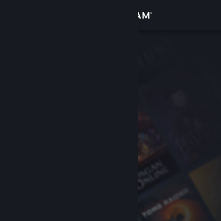
Iniciar sessão
Loja
Comunidade
Sobre
Suporte
Alterar idioma
Baixe o aplicativo móvel do Steam
Ver versão para computadores