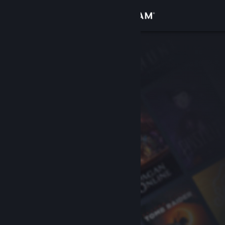
Iniciar sessão
Loja
Comunidade
Sobre
Suporte
Alterar idioma
Baixe o aplicativo móvel do Steam
Ver versão para computadores