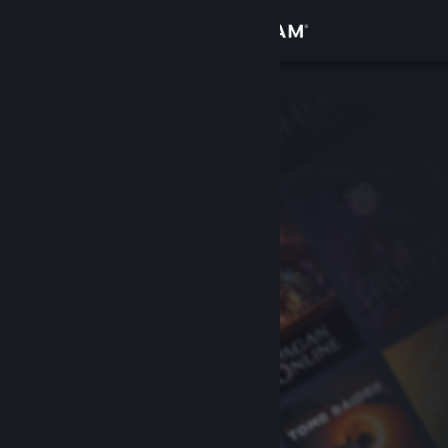
Iniciar sessão
Loja
Comunidade
Sobre
Suporte
Alterar idioma
Baixe o aplicativo móvel do Steam
Ver versão para computadores