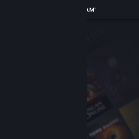
Iniciar sessão
Loja
Comunidade
Sobre
Suporte
Alterar idioma
Baixe o aplicativo móvel do Steam
Ver versão para computadores