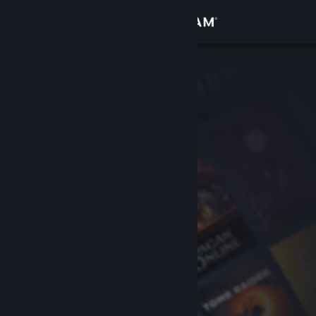
Iniciar sessão
Loja
Comunidade
Sobre
Suporte
Alterar idioma
Baixe o aplicativo móvel do Steam
Ver versão para computadores