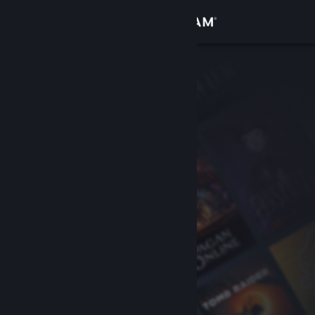
Iniciar sessão
Loja
Comunidade
Sobre
Suporte
Alterar idioma
Baixe o aplicativo móvel do Steam
Ver versão para computadores