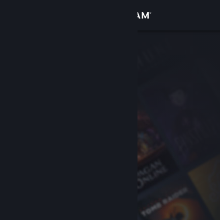
Iniciar sessão
Loja
Comunidade
Sobre
Suporte
Alterar idioma
Baixe o aplicativo móvel do Steam
Ver versão para computadores