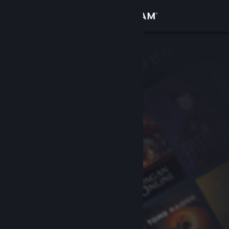
Iniciar sessão
Loja
Comunidade
Sobre
Suporte
Alterar idioma
Baixe o aplicativo móvel do Steam
Ver versão para computadores