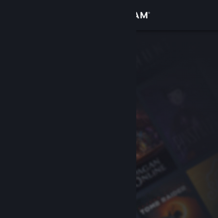
Iniciar sessão
Loja
Comunidade
Sobre
Suporte
Alterar idioma
Baixe o aplicativo móvel do Steam
Ver versão para computadores