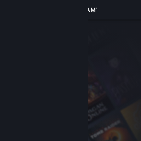
Iniciar sessão
Loja
Comunidade
Sobre
Suporte
Alterar idioma
Baixe o aplicativo móvel do Steam
Ver versão para computadores