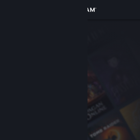
Iniciar sessão
Loja
Comunidade
Sobre
Suporte
Alterar idioma
Baixe o aplicativo móvel do Steam
Ver versão para computadores