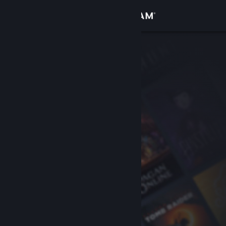
Iniciar sessão
Loja
Comunidade
Sobre
Suporte
Alterar idioma
Baixe o aplicativo móvel do Steam
Ver versão para computadores