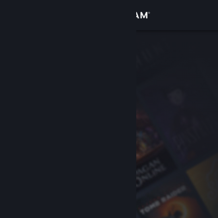
Iniciar sessão
Loja
Comunidade
Sobre
Suporte
Alterar idioma
Baixe o aplicativo móvel do Steam
Ver versão para computadores