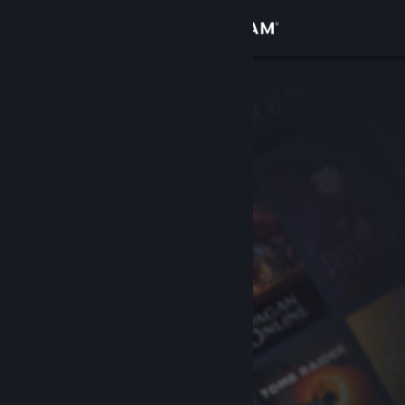
Iniciar sessão
Loja
Comunidade
Sobre
Suporte
Alterar idioma
Baixe o aplicativo móvel do Steam
Ver versão para computadores