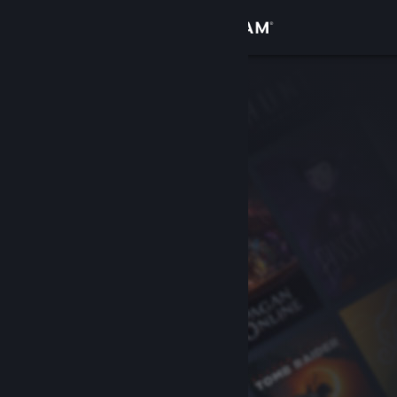
Iniciar sessão
Loja
Comunidade
Sobre
Suporte
Alterar idioma
Baixe o aplicativo móvel do Steam
Ver versão para computadores