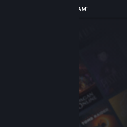
Iniciar sessão
Loja
Comunidade
Sobre
Suporte
Alterar idioma
Baixe o aplicativo móvel do Steam
Ver versão para computadores