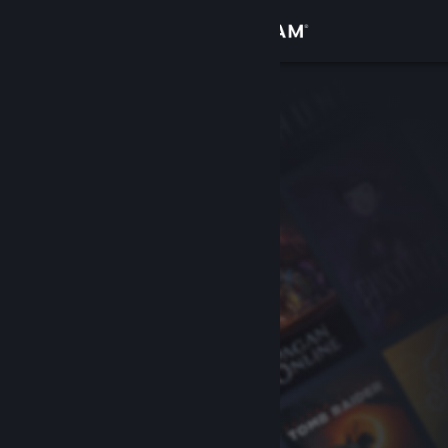
Iniciar sessão
Loja
Comunidade
Sobre
Suporte
Alterar idioma
Baixe o aplicativo móvel do Steam
Ver versão para computadores