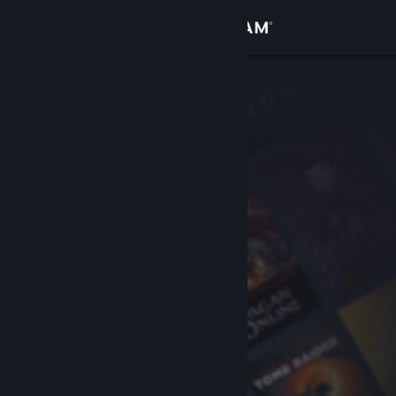
Iniciar sessão
Loja
Comunidade
Sobre
Suporte
Alterar idioma
Baixe o aplicativo móvel do Steam
Ver versão para computadores