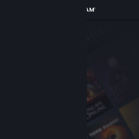
Iniciar sessão
Loja
Comunidade
Sobre
Suporte
Alterar idioma
Baixe o aplicativo móvel do Steam
Ver versão para computadores