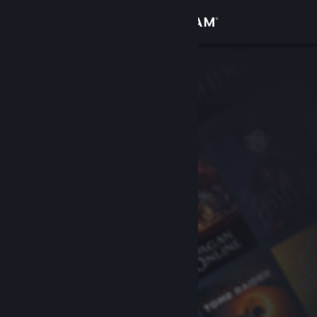
Iniciar sessão
Loja
Comunidade
Sobre
Suporte
Alterar idioma
Baixe o aplicativo móvel do Steam
Ver versão para computadores