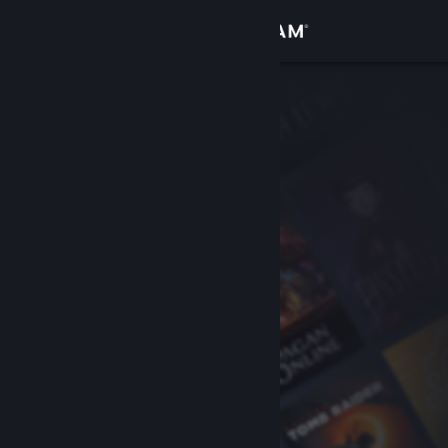
Iniciar sessão
Loja
Comunidade
Sobre
Suporte
Alterar idioma
Baixe o aplicativo móvel do Steam
Ver versão para computadores