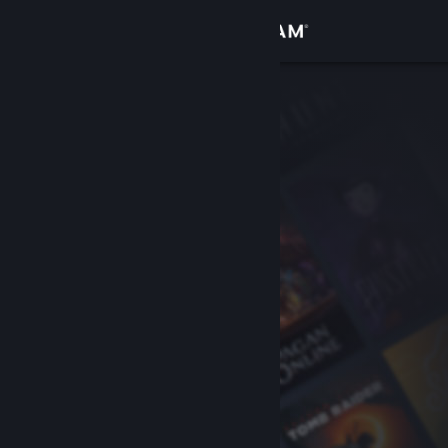
Iniciar sessão
Loja
Comunidade
Sobre
Suporte
Alterar idioma
Baixe o aplicativo móvel do Steam
Ver versão para computadores