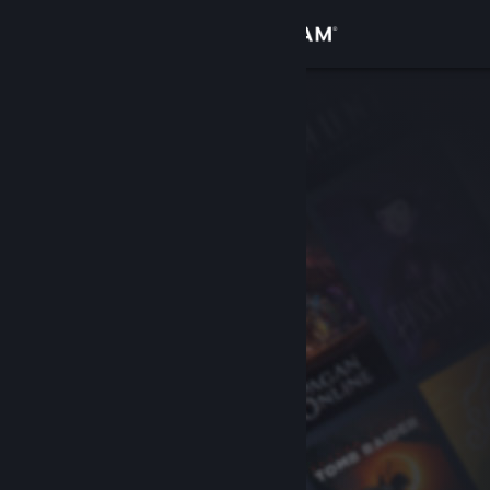
Iniciar sessão
Loja
Comunidade
Sobre
Suporte
Alterar idioma
Baixe o aplicativo móvel do Steam
Ver versão para computadores