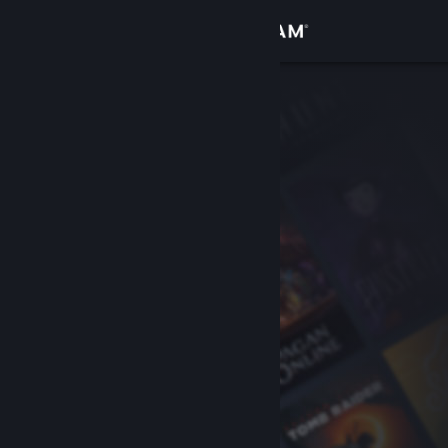
Iniciar sessão
Loja
Comunidade
Sobre
Suporte
Alterar idioma
Baixe o aplicativo móvel do Steam
Ver versão para computadores