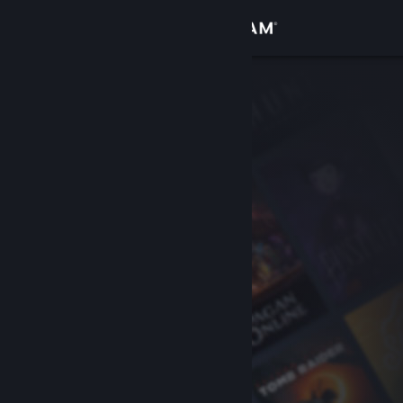
Iniciar sessão
Loja
Comunidade
Sobre
Suporte
Alterar idioma
Baixe o aplicativo móvel do Steam
Ver versão para computadores