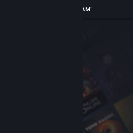
Iniciar sessão
Loja
Comunidade
Sobre
Suporte
Alterar idioma
Baixe o aplicativo móvel do Steam
Ver versão para computadores