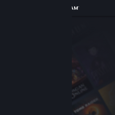
Iniciar sessão
Loja
Comunidade
Sobre
Suporte
Alterar idioma
Baixe o aplicativo móvel do Steam
Ver versão para computadores