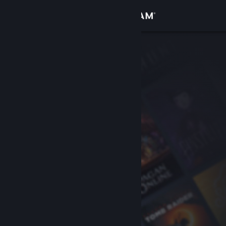
Iniciar sessão
Loja
Comunidade
Sobre
Suporte
Alterar idioma
Baixe o aplicativo móvel do Steam
Ver versão para computadores