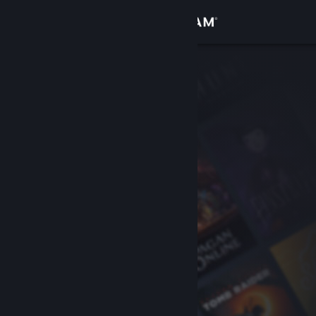
Iniciar sessão
Loja
Comunidade
Sobre
Suporte
Alterar idioma
Baixe o aplicativo móvel do Steam
Ver versão para computadores