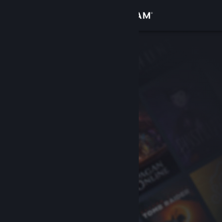
Iniciar sessão
Loja
Comunidade
Sobre
Suporte
Alterar idioma
Baixe o aplicativo móvel do Steam
Ver versão para computadores