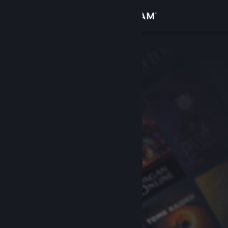
Iniciar sessão
Loja
Comunidade
Sobre
Suporte
Alterar idioma
Baixe o aplicativo móvel do Steam
Ver versão para computadores