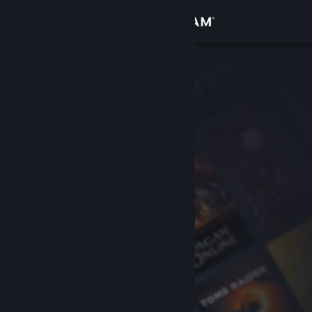
Iniciar sessão
Loja
Comunidade
Sobre
Suporte
Alterar idioma
Baixe o aplicativo móvel do Steam
Ver versão para computadores