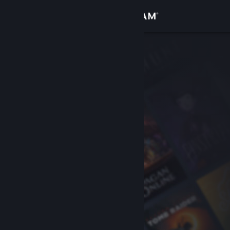
Iniciar sessão
Loja
Comunidade
Sobre
Suporte
Alterar idioma
Baixe o aplicativo móvel do Steam
Ver versão para computadores