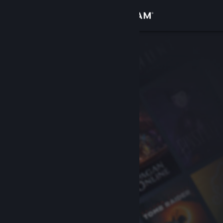
Iniciar sessão
Loja
Comunidade
Sobre
Suporte
Alterar idioma
Baixe o aplicativo móvel do Steam
Ver versão para computadores