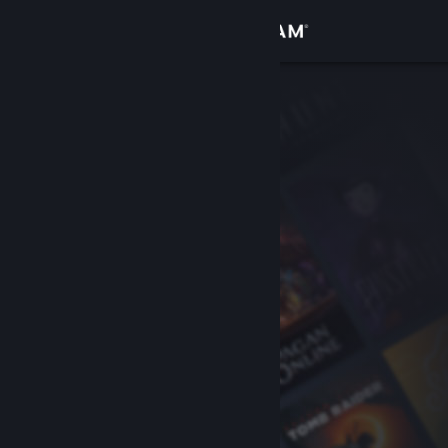
Iniciar sessão
Loja
Comunidade
Sobre
Suporte
Alterar idioma
Baixe o aplicativo móvel do Steam
Ver versão para computadores