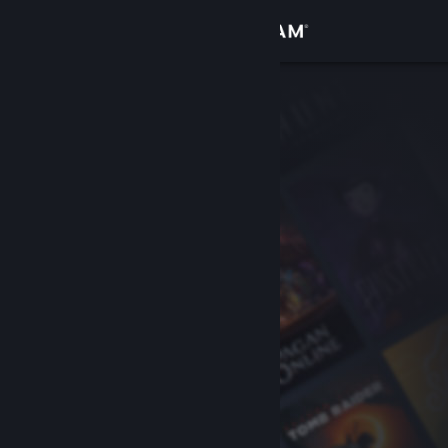
Iniciar sessão
Loja
Comunidade
Sobre
Suporte
Alterar idioma
Baixe o aplicativo móvel do Steam
Ver versão para computadores