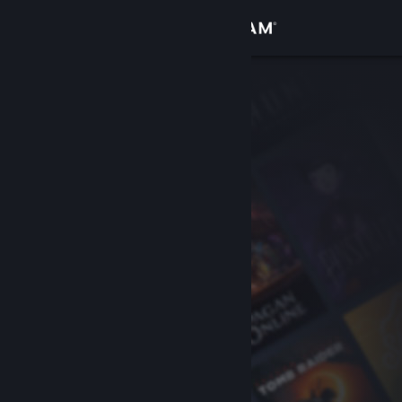
Iniciar sessão
Loja
Comunidade
Sobre
Suporte
Alterar idioma
Baixe o aplicativo móvel do Steam
Ver versão para computadores