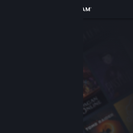
Iniciar sessão
Loja
Comunidade
Sobre
Suporte
Alterar idioma
Baixe o aplicativo móvel do Steam
Ver versão para computadores