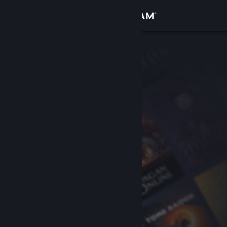
Iniciar sessão
Loja
Comunidade
Sobre
Suporte
Alterar idioma
Baixe o aplicativo móvel do Steam
Ver versão para computadores