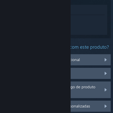
Ver na loja
Inicie a sessão
para obter ajuda
personalizada para Call of Duty®:
Modern Warfare® II.
Qual problema você está tendo com este produto?
Não funciona no meu sistema operacional
Não consta na minha biblioteca
Estou tendo problemas com um código de produto
de varejo
Inicie a sessão para mais opções personalizadas