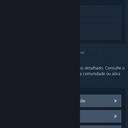
Ver na loja
Ver na minha biblioteca
Inicie a sessão
para obter ajuda
personalizada para SteamVR.
Você escolheu o problema:
Suporte adicional
O seu problema precisa de um suporte mais detalhado. Consulte o
grupo de discussões em busca de ajuda da comunidade ou abra
um chamado no suporte.
Acesse as discussões da comunidade
Peças e substituições do HTC Vive