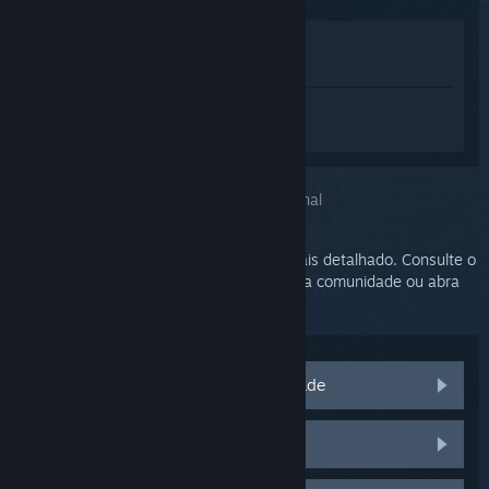
Ver na loja
Ver na minha biblioteca
Inicie a sessão
para obter ajuda
personalizada para SteamVR.
Você escolheu o problema:
Suporte adicional
O seu problema precisa de um suporte mais detalhado. Consulte o
grupo de discussões em busca de ajuda da comunidade ou abra
um chamado no suporte.
Acesse as discussões da comunidade
Peças e substituições do HTC Vive